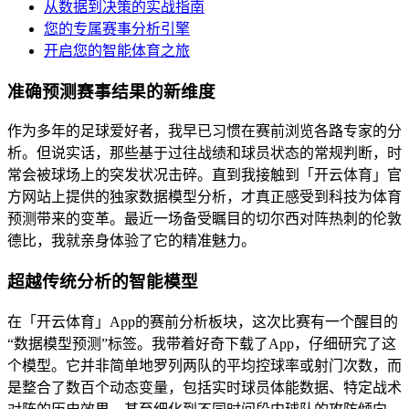
从数据到决策的实战指南
您的专属赛事分析引擎
开启您的智能体育之旅
准确预测赛事结果的新维度
作为多年的足球爱好者，我早已习惯在赛前浏览各路专家的分
析。但说实话，那些基于过往战绩和球员状态的常规判断，时
常会被球场上的突发状况击碎。直到我接触到「开云体育」官
方网站上提供的独家数据模型分析，才真正感受到科技为体育
预测带来的变革。最近一场备受瞩目的切尔西对阵热刺的伦敦
德比，我就亲身体验了它的精准魅力。
超越传统分析的智能模型
在「开云体育」App的赛前分析板块，这次比赛有一个醒目的
“数据模型预测”标签。我带着好奇下载了App，仔细研究了这
个模型。它并非简单地罗列两队的平均控球率或射门次数，而
是整合了数百个动态变量，包括实时球员体能数据、特定战术