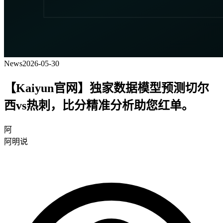
News
2026-05-30
【Kaiyun官网】独家数据模型预测切尔
西vs热刺，比分精准分析助您红单。
阿
阿明说