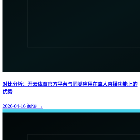
对比分析：开云体育官方平台与同类应用在真人直播功能上的
优势
2026-04-16
阅读
→