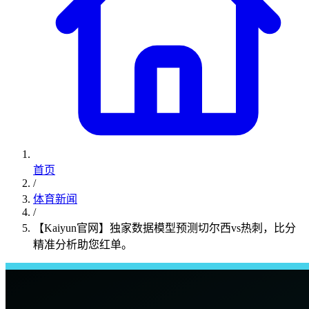
首页
/
体育新闻
/
【Kaiyun官网】独家数据模型预测切尔西vs热刺，比分
精准分析助您红单。