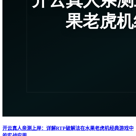
开云真人亲测上岸：详解RTP破解法在水果老虎机经典游戏中
的实战应用