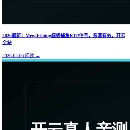
2026最新：MegaFishing超级捕鱼RTP信号，亲测有效，开云
全站
2026-02-06
阅读
→