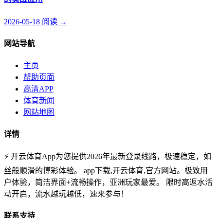
2026-05-18
阅读
→
网站导航
主页
帮助页面
高清APP
体育新闻
网站地图
详情
⚡ 开云体育App为您提供2026年最新登录线路，极速稳定，如
丝般顺滑的博彩体验。 app下载,开云体育,官方网站。极致用
户体验，简洁界面+流畅操作，亚洲玩家最爱。 限时高返水活
动开启，流水越玩越低，速来参与！
联系支持