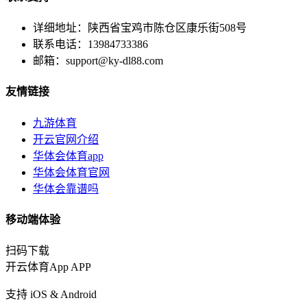
详细地址：陕西省宝鸡市陈仓区康乐街508号
联系电话：13984733386
邮箱：
support@ky-dl88.com
友情链接
九游体育
开云官网介绍
华体会体育app
华体会体育官网
华体会靠谱吗
移动端体验
扫码下载
开云体育App APP
支持 iOS & Android