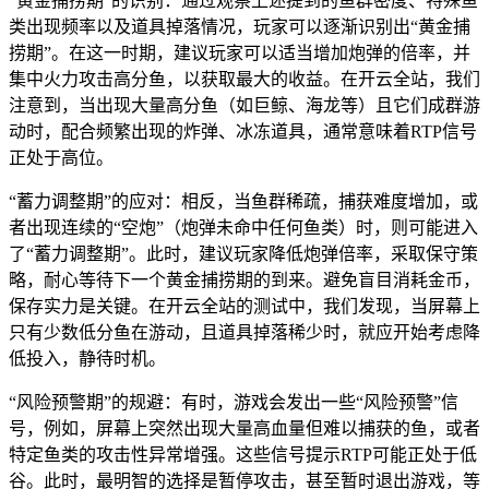
“黄金捕捞期”的识别：通过观察上述提到的鱼群密度、特殊鱼
类出现频率以及道具掉落情况，玩家可以逐渐识别出“黄金捕
捞期”。在这一时期，建议玩家可以适当增加炮弹的倍率，并
集中火力攻击高分鱼，以获取最大的收益。在开云全站，我们
注意到，当出现大量高分鱼（如巨鲸、海龙等）且它们成群游
动时，配合频繁出现的炸弹、冰冻道具，通常意味着RTP信号
正处于高位。
“蓄力调整期”的应对：相反，当鱼群稀疏，捕获难度增加，或
者出现连续的“空炮”（炮弹未命中任何鱼类）时，则可能进入
了“蓄力调整期”。此时，建议玩家降低炮弹倍率，采取保守策
略，耐心等待下一个黄金捕捞期的到来。避免盲目消耗金币，
保存实力是关键。在开云全站的测试中，我们发现，当屏幕上
只有少数低分鱼在游动，且道具掉落稀少时，就应开始考虑降
低投入，静待时机。
“风险预警期”的规避：有时，游戏会发出一些“风险预警”信
号，例如，屏幕上突然出现大量高血量但难以捕获的鱼，或者
特定鱼类的攻击性异常增强。这些信号提示RTP可能正处于低
谷。此时，最明智的选择是暂停攻击，甚至暂时退出游戏，等