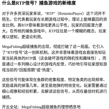
什么是RTP信号？捕鱼游戏的新维度
对于许多资深玩家来说，“RTP”（ReturntoPlayer）这个词并不
陌生。它代表着玩家在长期游戏过程中，理论上能够赢回的资
金比例。高RTP意味着游戏更具公平性，玩家的回报潜力更
大。在传统的捕鱼游戏中，RTP往往是一个模糊的概念，玩家
难以感知，更遑论利用。
MegaFishing超级捕鱼的出现，彻底打破了这一局面。它引入
了“RTP信号”这一创新机制。这并非意味着游戏会直接告知玩
家当前具体的RTP值（这会破坏游戏的随机性和趣味性），而
是通过一系列精心设计的游戏内反馈，巧妙地引导玩家感知游
戏当前的“回报周期”或“热度”。
这些信号可能体现在鱼群的密集程度、特定鱼类的出现频率、
奖励道具的掉落几率，甚至是炮弹的特效变化。玩家需要通过
细心观察和经验积累，去解读这些信号，从而在最佳时机进行
捕捞。
开云全站：MegaFishing超级捕鱼的理想栖息地