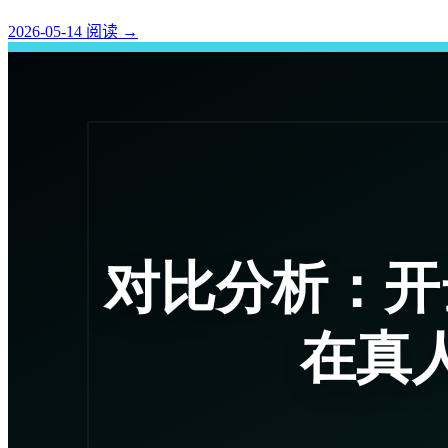
2026-05-14
阅读
→