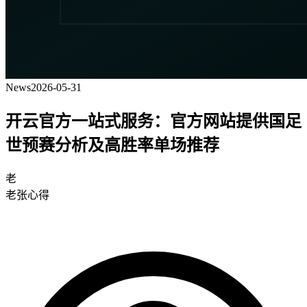
News
2026-05-31
开云官方一站式服务：官方网站提供国足
世预赛分析及高胜率单场推荐
老
老张心得