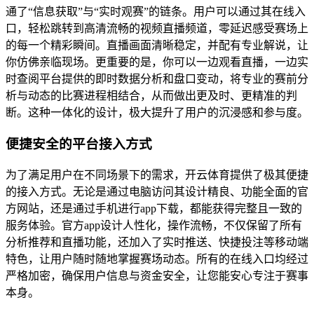
通了“信息获取”与“实时观赛”的链条。用户可以通过其在线入
口，轻松跳转到高清流畅的视频直播频道，零延迟感受赛场上
的每一个精彩瞬间。直播画面清晰稳定，并配有专业解说，让
你仿佛亲临现场。更重要的是，你可以一边观看直播，一边实
时查阅平台提供的即时数据分析和盘口变动，将专业的赛前分
析与动态的比赛进程相结合，从而做出更及时、更精准的判
断。这种一体化的设计，极大提升了用户的沉浸感和参与度。
便捷安全的平台接入方式
为了满足用户在不同场景下的需求，开云体育提供了极其便捷
的接入方式。无论是通过电脑访问其设计精良、功能全面的官
方网站，还是通过手机进行app下载，都能获得完整且一致的
服务体验。官方app设计人性化，操作流畅，不仅保留了所有
分析推荐和直播功能，还加入了实时推送、快捷投注等移动端
特色，让用户随时随地掌握赛场动态。所有的在线入口均经过
严格加密，确保用户信息与资金安全，让您能安心专注于赛事
本身。